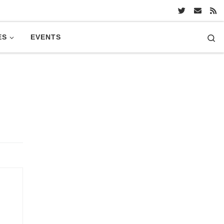
Se
ES
EVENTS